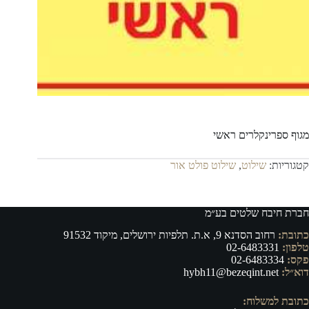
מגוף ספרינקלרים ראשי
קטגוריות:
שילוט
,
שילוט פולט אור
חברת חיבח שלטים בע״מ
כתובת:
רחוב הסדנא 9, א.ת. תלפיות ירושלים, מיקוד 91532
טלפון:
02-6483331
פקס:
02-6483334
דוא״ל:
hybh11@bezeqint.net
כתובת למשלוח: