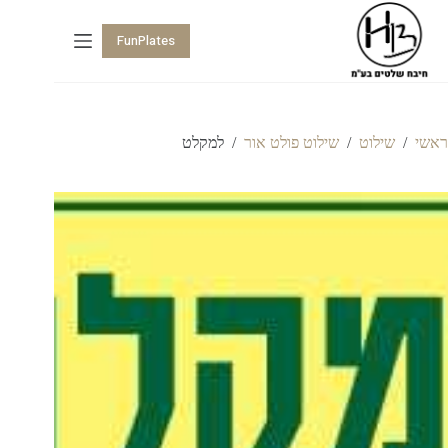
FunPlates
ראשי
/
שילוט
/
שילוט פולט אור
/
למקלט