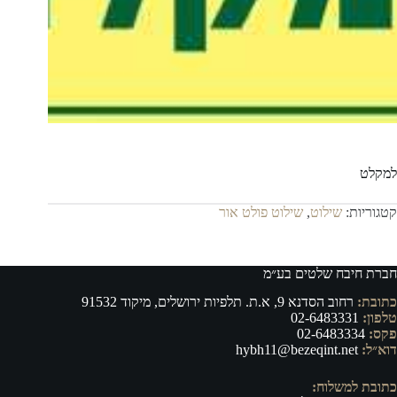
למקלט
קטגוריות:
שילוט
,
שילוט פולט אור
חברת חיבח שלטים בע״מ
כתובת:
רחוב הסדנא 9, א.ת. תלפיות ירושלים, מיקוד 91532
טלפון:
02-6483331
פקס:
02-6483334
דוא״ל:
hybh11@bezeqint.net
כתובת למשלוח: