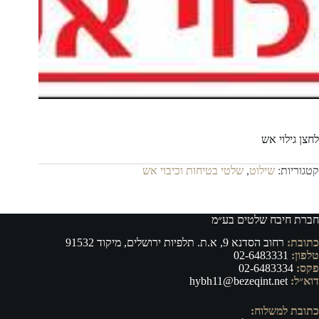
לחצן גילוי אש
קטגוריות:
שילוט
,
שלטי בטיחות וכיבוי אש
חברת חיבח שלטים בע״מ
כתובת:
רחוב הסדנא 9, א.ת. תלפיות ירושלים, מיקוד 91532
טלפון:
02-6483331
פקס:
02-6483334
דוא״ל:
hybh11@bezeqint.net
כתובת למשלוח: