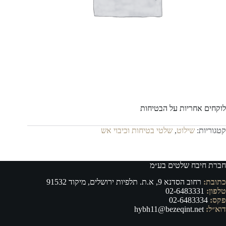
לוקחים אחריות על הבטיחות
קטגוריות:
שילוט
,
שלטי בטיחות וכיבוי אש
חברת חיבח שלטים בע״מ
כתובת:
רחוב הסדנא 9, א.ת. תלפיות ירושלים, מיקוד 91532
טלפון:
02-6483331
פקס:
02-6483334
דוא״ל:
hybh11@bezeqint.net