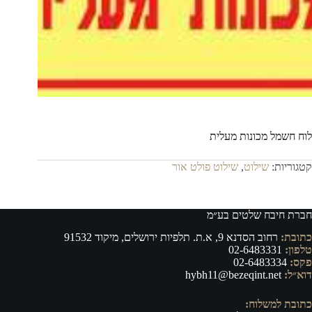
לוח חשמל מכונות מעלית
קטגוריות:
שילוט
,
שילוט פולט אור
חברת חיבח שלטים בע״מ
כתובת:
רחוב הסדנא 9, א.ת. תלפיות ירושלים, מיקוד 91532
טלפון:
02-6483331
פקס:
02-6483334
דוא״ל:
hybh11@bezeqint.net
כתובת למשלוח: