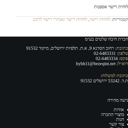
לוחית רישוי אספנות
קטגוריות:
לוחיות רישוי
,
לוחיות רישוי ואביזרי רישוי לרכב
חברת חיבח שלטים בע״מ
כתובת:
רחוב הסדנא 9, א.ת. תלפיות ירושלים, מיקוד 91532
טלפון:
02-6483331
פקס:
02-6483334
דוא״ל:
hybh11@bezeqint.net
כתובת למשלוח:
ת.ד. 53242 ירושלים 91532
גישה מהירה
אודות
מוצרי החברה
חנות
צור קשר