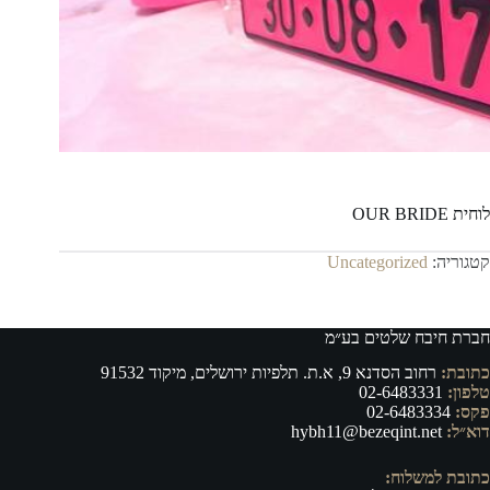
לוחית OUR BRIDE
קטגוריה:
Uncategorized
חברת חיבח שלטים בע״מ
כתובת:
רחוב הסדנא 9, א.ת. תלפיות ירושלים, מיקוד 91532
טלפון:
02-6483331
פקס:
02-6483334
דוא״ל:
hybh11@bezeqint.net
כתובת למשלוח: