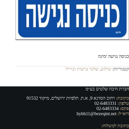
כניסה נגישה ימינה
קטגוריות:
שילוט
,
שלטי נגישות וברייל
חברת חיבח שלטים בע״מ
כתובת:
רחוב הסדנא 9, א.ת. תלפיות ירושלים, מיקוד 91532
טלפון:
02-6483331
פקס:
02-6483334
דוא״ל:
hybh11@bezeqint.net
כתובת למשלוח: