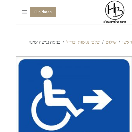
FunPlates
ראשי
/
שילוט
/
שלטי נגישות וברייל
/
כניסה נגישה ימינה