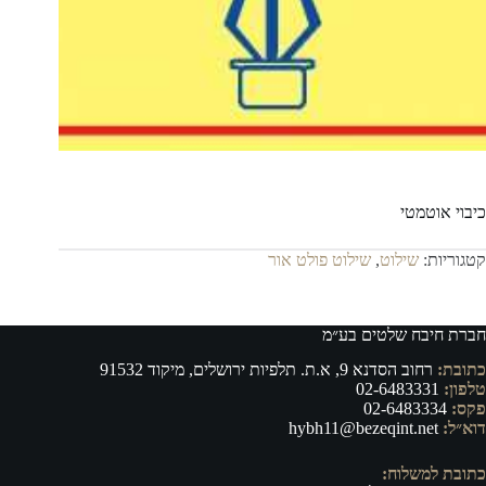
כיבוי אוטמטי
קטגוריות:
שילוט
,
שילוט פולט אור
חברת חיבח שלטים בע״מ
כתובת:
רחוב הסדנא 9, א.ת. תלפיות ירושלים, מיקוד 91532
טלפון:
02-6483331
פקס:
02-6483334
דוא״ל:
hybh11@bezeqint.net
כתובת למשלוח: