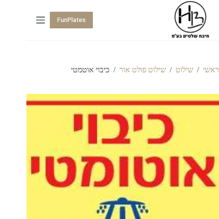
FunPlates
ראשי
/
שילוט
/
שילוט פולט אור
/
כיבוי אוטמטי