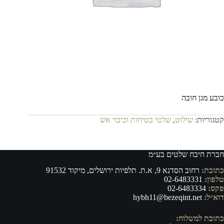
כובע מגן חובה
קטגוריות:
שילוט
,
שלטי בטיחות וכיבוי אש
חברת חיבח שלטים בע״מ
כתובת:
רחוב הסדנא 9, א.ת. תלפיות ירושלים, מיקוד 91532
טלפון:
02-6483331
פקס:
02-6483334
דוא״ל:
hybh11@bezeqint.net
כתובת למשלוח: