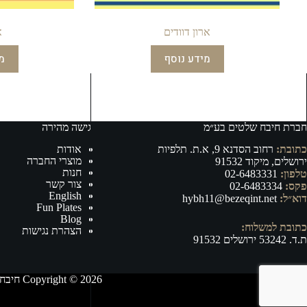
ארון דוודים
א
מידע נוסף
מ
חברת חיבח שלטים בע״מ
גישה מהירה
כתובת:
רחוב הסדנא 9, א.ת. תלפיות
אודות
מוצרי החברה
ירושלים, מיקוד 91532
חנות
טלפון:
02-6483331
צור קשר
פקס:
02-6483334
English
דוא״ל:
hybh11@bezeqint.net
Fun Plates
Blog
כתובת למשלוח:
הצהרת נגישות
ת.ד. 53242 ירושלים 91532
Copyright © 2026 חיבח שלטים בע״מ - ייצור, וייבוא של אביזרי רישוי ובטיחות לרכב ושילוט לכל מטרה