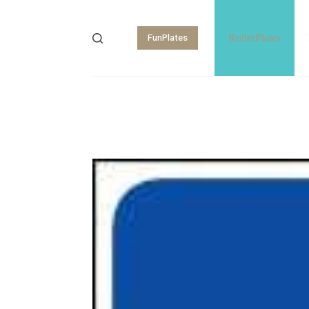
FunPlates
RollerPlates
Shopping
cart