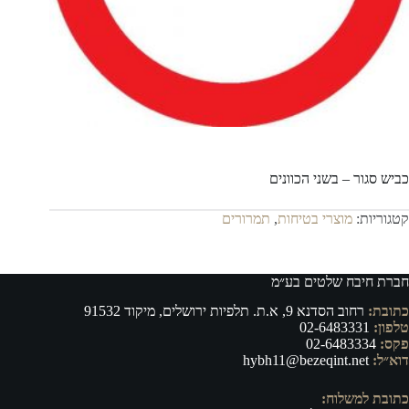
כביש סגור – בשני הכוונים
קטגוריות:
מוצרי בטיחות
,
תמרורים
חברת חיבח שלטים בע״מ
כתובת:
רחוב הסדנא 9, א.ת. תלפיות ירושלים, מיקוד 91532
טלפון:
02-6483331
פקס:
02-6483334
דוא״ל:
hybh11@bezeqint.net
כתובת למשלוח: