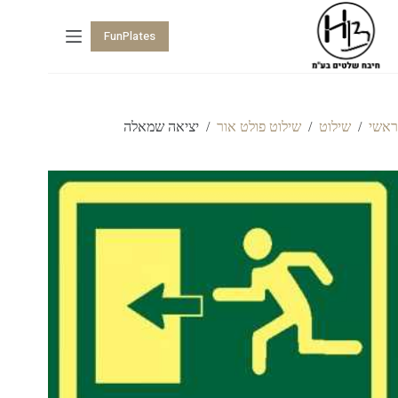
FunPlates
ראשי
/
שילוט
/
שילוט פולט אור
/
יציאה שמאלה