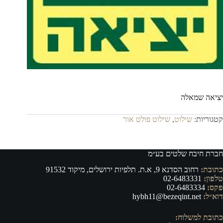
יציאה שמאלה
קטגוריות:
שילוט
,
שילוט פולט אור
חברת חיבח שלטים בע״מ
כתובת:
רחוב הסדנא 9, א.ת. תלפיות ירושלים, מיקוד 91532
טלפון:
02-6483331
פקס:
02-6483334
דוא״ל:
hybh11@bezeqint.net
כתובת למשלוח: