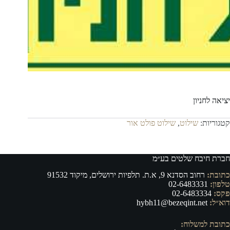
יציאה לחניון
קטגוריות:
שילוט
,
שילוט פולט אור
חברת חיבח שלטים בע״מ
כתובת:
רחוב הסדנא 9, א.ת. תלפיות ירושלים, מיקוד 91532
טלפון:
02-6483331
פקס:
02-6483334
דוא״ל:
hybh11@bezeqint.net
כתובת למשלוח: