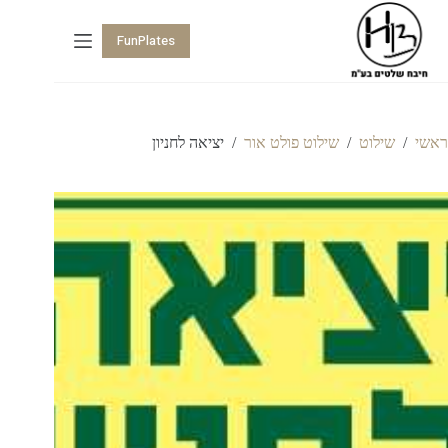
FunPlates
ראשי
/
שילוט
/
שילוט פולט אור
/
יציאה לחניון