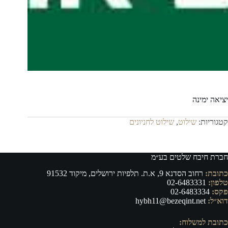
יציאה ימינה
קטגוריות:
שילוט
,
שילוט לחניונים
חברת חיבח שלטים בע״מ
כתובת:
רחוב הסדנא 9, א.ת. תלפיות ירושלים, מיקוד 91532
טלפון:
02-6483331
פקס:
02-6483334
דוא״ל:
hybh11@bezeqint.net
כתובת למשלוח: