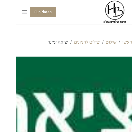
FunPlates
ראשי
/
שילוט
/
שילוט לחניונים
/
יציאה ימינה