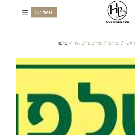
FunPlates
ראשי
/
שילוט
/
שילוט פולט אור
/
טלפון