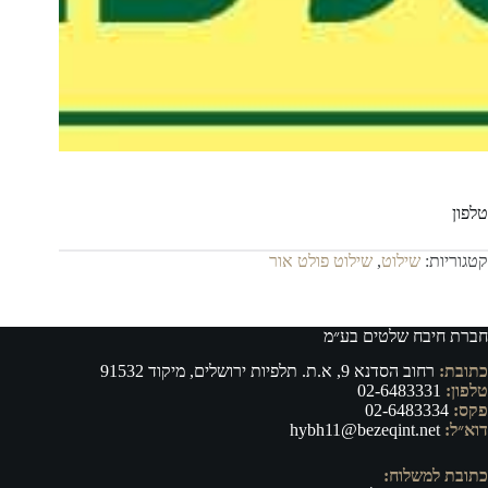
טלפון
קטגוריות:
שילוט
,
שילוט פולט אור
חברת חיבח שלטים בע״מ
כתובת:
רחוב הסדנא 9, א.ת. תלפיות ירושלים, מיקוד 91532
טלפון:
02-6483331
פקס:
02-6483334
דוא״ל:
hybh11@bezeqint.net
כתובת למשלוח: