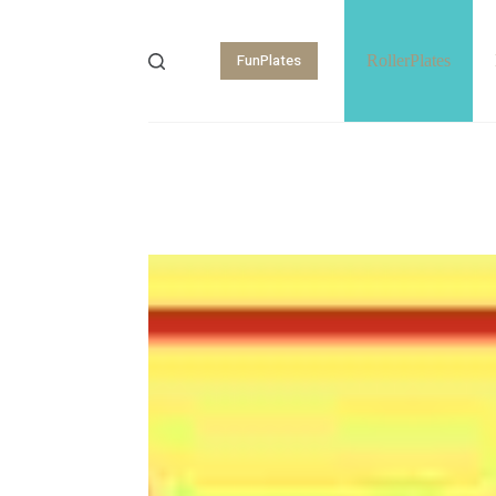
FunPlates
RollerPlates
Shopping
cart