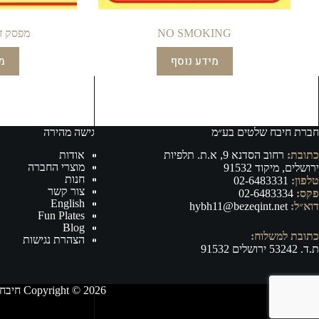
NO SMOKING
מפסק ז
מידע נוסף
מ
חברת חיבח שלטים בע״מ
גישה מהירה
כתובת:
רחוב הסדנא 9, א.ת. תלפיות
אודות
מוצרי החברה
ירושלים, מיקוד 91532
חנות
טלפון:
02-6483331
צור קשר
פקס:
02-6483334
English
דוא״ל:
hybh11@bezeqint.net
Fun Plates
Blog
כתובת למשלוח:
הצהרת נגישות
ת.ד. 53242 ירושלים 91532
Copyright © 2026 חיבח שלטים בע״מ - ייצור, וייבוא של אביזרי רישוי ובטיחות לרכב ושילוט לכל מטרה