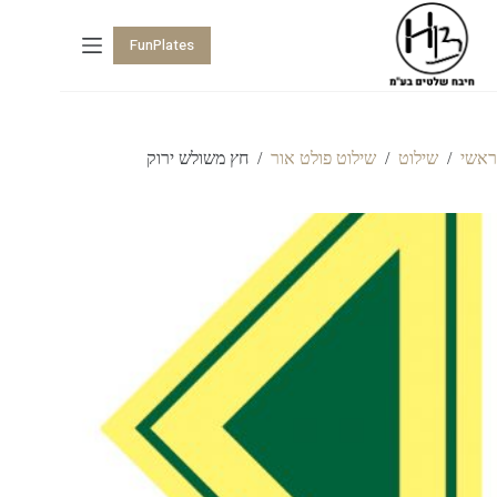
FunPlates
ראשי
/
שילוט
/
שילוט פולט אור
/
חץ משולש ירוק