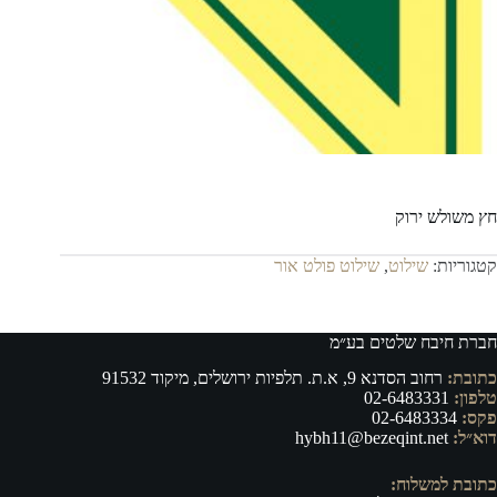
חץ משולש ירוק
קטגוריות:
שילוט
,
שילוט פולט אור
חברת חיבח שלטים בע״מ
כתובת:
רחוב הסדנא 9, א.ת. תלפיות ירושלים, מיקוד 91532
טלפון:
02-6483331
פקס:
02-6483334
דוא״ל:
hybh11@bezeqint.net
כתובת למשלוח: