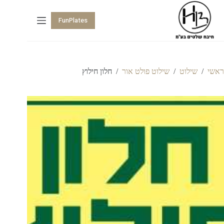
FunPlates
ראשי
/
שילוט
/
שילוט פולט אור
/
חלון חילוץ