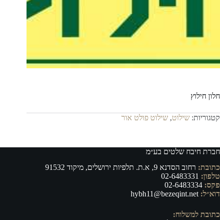
חלון חילוץ
קטגוריות:
שילוט
,
שילוט פולט אור
חברת חיבח שלטים בע״מ
כתובת:
רחוב הסדנא 9, א.ת. תלפיות ירושלים, מיקוד 91532
טלפון:
02-6483331
פקס:
02-6483334
דוא״ל:
hybh11@bezeqint.net
כתובת למשלוח: