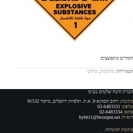
חומרים מתפוצצים
קטגוריות:
מדבקות
,
שילוט
חברת חיבח שלטים בע״מ
כתובת:
רחוב הסדנא 9, א.ת. תלפיות ירושלים, מיקוד 91532
טלפון:
02-6483331
פקס:
02-6483334
דוא״ל:
hybh11@bezeqint.net
כתובת למשלוח: