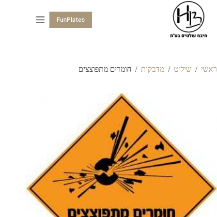
FunPlates
ראשי
/
שילוט
/
מדבקות
/
חומרים מתפוצצים