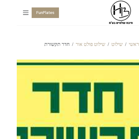
FunPlates
ראשי
/
שילוט
/
שילוט פולט אור
/
חדר תקשורת