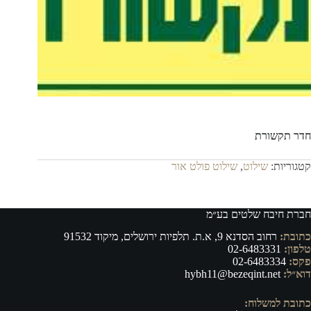
חדר תקשורת
קטגוריות:
שילוט
,
שילוט פולט אור
חברת חיבח שלטים בע״מ
כתובת:
רחוב הסדנא 9, א.ת. תלפיות ירושלים, מיקוד 91532
טלפון:
02-6483331
פקס:
02-6483334
דוא״ל:
hybh11@bezeqint.net
כתובת למשלוח: