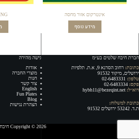
אינטרקום אזור מחסה
ING
מידע נוסף
מ
חברת חיבח שלטים בע״מ
גישה מהירה
כתובת:
רחוב הסדנא 9, א.ת. תלפיות
אודות
מוצרי החברה
ירושלים, מיקוד 91532
חנות
טלפון:
02-6483331
צור קשר
פקס:
02-6483334
English
דוא״ל:
hybh11@bezeqint.net
Fun Plates
Blog
כתובת למשלוח:
הצהרת נגישות
ת.ד. 53242 ירושלים 91532
Copyright © 2026 חיבח שלטים בע״מ - ייצור, וייבוא של אביזרי רישוי ובטיחות לרכב ושילוט לכל מטרה