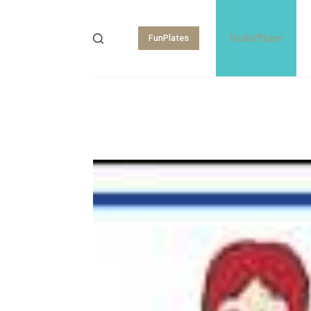
FunPlates
RollerPlates
Shopping
cart