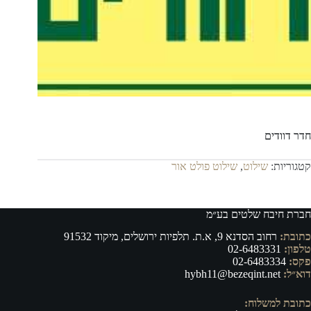
חדר דוודים
קטגוריות:
שילוט
,
שילוט פולט אור
חברת חיבח שלטים בע״מ
כתובת:
רחוב הסדנא 9, א.ת. תלפיות ירושלים, מיקוד 91532
טלפון:
02-6483331
פקס:
02-6483334
דוא״ל:
hybh11@bezeqint.net
כתובת למשלוח: