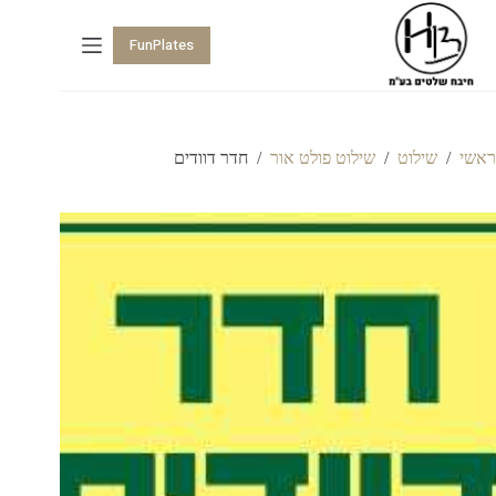
FunPlates
ראשי
/
שילוט
/
שילוט פולט אור
/
חדר דוודים