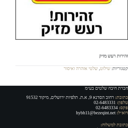
זהירות רעש מזיק
קטגוריות:
שילוט
,
שלטי אזהרה ואיסור
חברת חיבח שלטים בע״מ
כתובת:
רחוב הסדנא 9, א.ת. תלפיות ירושלים, מיקוד 91532
טלפון:
02-6483331
פקס:
02-6483334
דוא״ל:
hybh11@bezeqint.net
כתובת למשלוח: