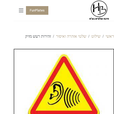
FunPlates
ראשי
/
שילוט
/
שלטי אזהרה ואיסור
/
זהירות רעש מזיק