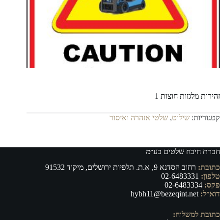
זהירות מלגזות חוצות 1
קטגוריות:
שילוט
,
שלטי אזהרה ואיסור
חברת חיבח שלטים בע״מ
כתובת:
רחוב הסדנא 9, א.ת. תלפיות ירושלים, מיקוד 91532
טלפון:
02-6483331
פקס:
02-6483334
דוא״ל:
hybh11@bezeqint.net
כתובת למשלוח: