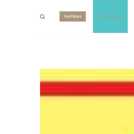
FunPlates
RollerPlates
Shopping
cart