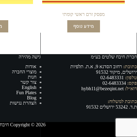
מפסק זרם ראשי קומתי
מידע נוסף
מ
חברת חיבח שלטים בע״מ
גישה מהירה
כתובת:
רחוב הסדנא 9, א.ת. תלפיות
אודות
מוצרי החברה
ירושלים, מיקוד 91532
חנות
טלפון:
02-6483331
צור קשר
פקס:
02-6483334
English
דוא״ל:
hybh11@bezeqint.net
Fun Plates
Blog
כתובת למשלוח:
הצהרת נגישות
ת.ד. 53242 ירושלים 91532
Copyright © 2026 חיבח שלטים בע״מ - ייצור, וייבוא של אביזרי רישוי ובטיחות לרכב ושילוט לכל מטרה