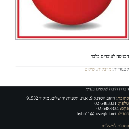
הכניסה לעובדים בלבד
קטגוריות:
מדבקות
,
שילוט
חברת חיבח שלטים בע״מ
כתובת:
רחוב הסדנא 9, א.ת. תלפיות ירושלים, מיקוד 91532
טלפון:
02-6483331
פקס:
02-6483334
דוא״ל:
hybh11@bezeqint.net
כתובת למשלוח: