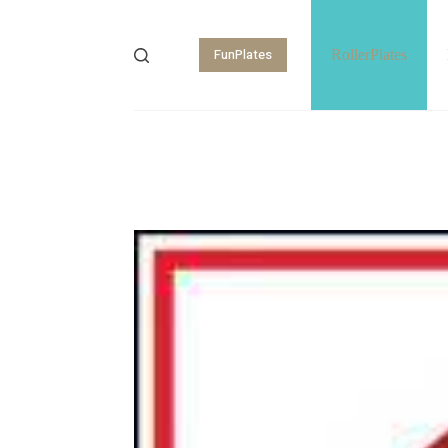
FunPlates
RollerPlates
Shopping
cart