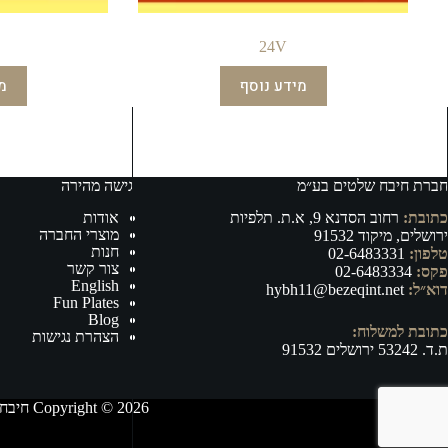
24V
מידע נוסף
מ
חברת חיבח שלטים בע״מ
גישה מהירה
כתובת:
רחוב הסדנא 9, א.ת. תלפיות
אודות
מוצרי החברה
ירושלים, מיקוד 91532
חנות
טלפון:
02-6483331
צור קשר
פקס:
02-6483334
English
דוא״ל:
hybh11@bezeqint.net
Fun Plates
Blog
כתובת למשלוח:
הצהרת נגישות
ת.ד. 53242 ירושלים 91532
Copyright © 2026 חיבח שלטים בע״מ - ייצור, וייבוא של אביזרי רישוי ובטיחות לרכב ושילוט לכל מטרה