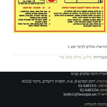
הוראות ונהלים לכיבוי אש 1
קטגוריות:
שילוט
,
שילוט פולט אור
חברת חיבח שלטים בע״מ
כתובת:
רחוב הסדנא 9, א.ת. תלפיות ירושלים, מיקוד 91532
טלפון:
02-6483331
פקס:
02-6483334
דוא״ל:
hybh11@bezeqint.net
כתובת למשלוח: