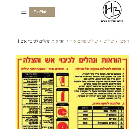
FunPlates
ראשי
/
שילוט
/
שילוט פולט אור
/
הוראות ונהלים לכיבוי אש 1