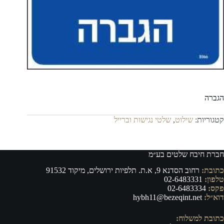
הגברה
קטגוריות:
שילוט
,
שלטי נגישות וברייל
חברת חיבח שלטים בע״מ
כתובת:
רחוב הסדנא 9, א.ת. תלפיות ירושלים, מיקוד 91532
טלפון:
02-6483331
פקס:
02-6483334
דוא״ל:
hybh11@bezeqint.net
כתובת למשלוח: