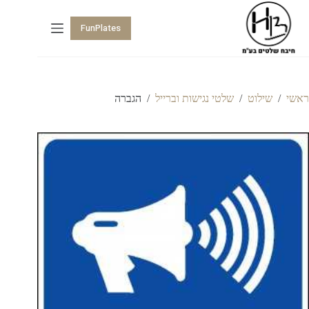
FunPlates
ראשי
/
שילוט
/
שלטי נגישות וברייל
/
הגברה