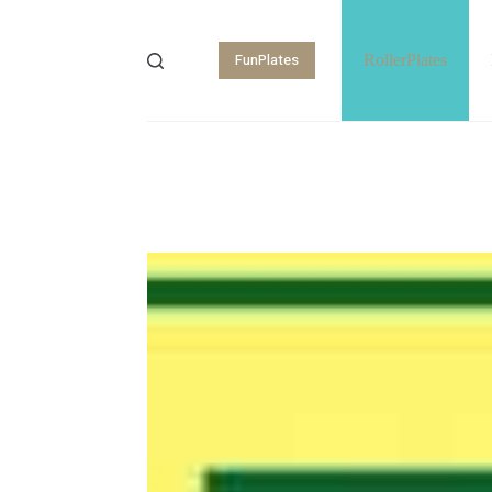
FunPlates
RollerPlates
Shopping
cart