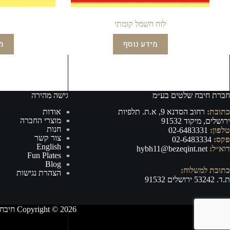
לוח חשמל קומתי
מידע נוסף
מ
חברת חיבח שלטים בע״מ
גישה מהירה
כתובת:
רחוב הסדנא 9, א.ת. תלפיות
אודות
מוצרי החברה
ירושלים, מיקוד 91532
חנות
טלפון:
02-6483331
צור קשר
פקס:
02-6483334
English
דוא״ל:
hybh11@bezeqint.net
Fun Plates
Blog
כתובת למשלוח:
הצהרת נגישות
ת.ד. 53242 ירושלים 91532
Copyright © 2026 חיבח שלטים בע״מ - ייצור, וייבוא של אביזרי רישוי ובטיחות לרכב ושילוט לכל מטרה