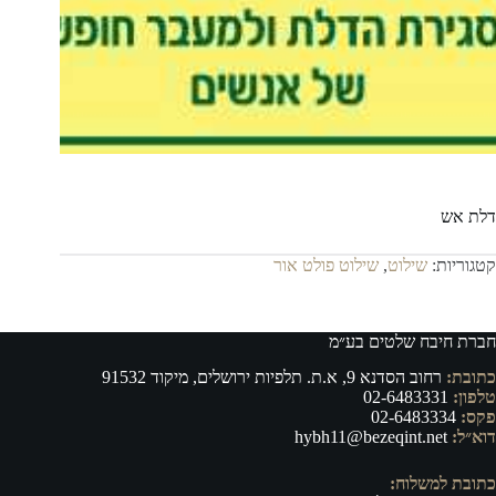
דלת אש
קטגוריות:
שילוט
,
שילוט פולט אור
חברת חיבח שלטים בע״מ
כתובת:
רחוב הסדנא 9, א.ת. תלפיות ירושלים, מיקוד 91532
טלפון:
02-6483331
פקס:
02-6483334
דוא״ל:
hybh11@bezeqint.net
כתובת למשלוח: