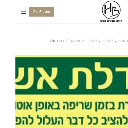
FunPlates
ראשי
/
שילוט
/
שילוט פולט אור
/
דלת אש