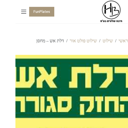
FunPlates
ראשי
/
שילוט
/
שילוט פולט אור
/
דלת אש – מחסן