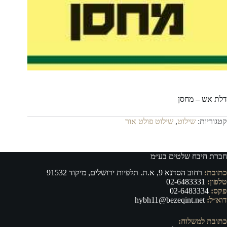
דלת אש – מחסן
קטגוריות:
שילוט
,
שילוט פולט אור
חברת חיבח שלטים בע״מ
כתובת:
רחוב הסדנא 9, א.ת. תלפיות ירושלים, מיקוד 91532
טלפון:
02-6483331
פקס:
02-6483334
דוא״ל:
hybh11@bezeqint.net
כתובת למשלוח: