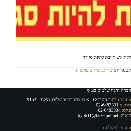
דלת אש חייבת להיות סגורה
קטגוריות:
שילוט
,
שילוט פולט אור
חברת חיבח שלטים בע״מ
כתובת:
רחוב הסדנא 9, א.ת. תלפיות ירושלים, מיקוד 91532
טלפון:
02-6483331
פקס:
02-6483334
דוא״ל:
hybh11@bezeqint.net
כתובת למשלוח: