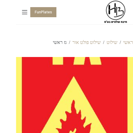
FunPlates
ראשי
/
שילוט
/
שילוט פולט אור
/
גז ראשי