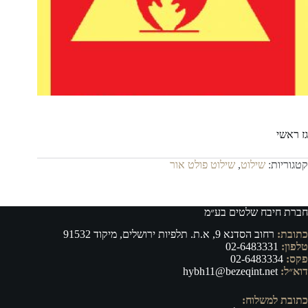
גז ראשי
קטגוריות:
שילוט
,
שילוט פולט אור
חברת חיבח שלטים בע״מ
כתובת:
רחוב הסדנא 9, א.ת. תלפיות ירושלים, מיקוד 91532
טלפון:
02-6483331
פקס:
02-6483334
דוא״ל:
hybh11@bezeqint.net
כתובת למשלוח: