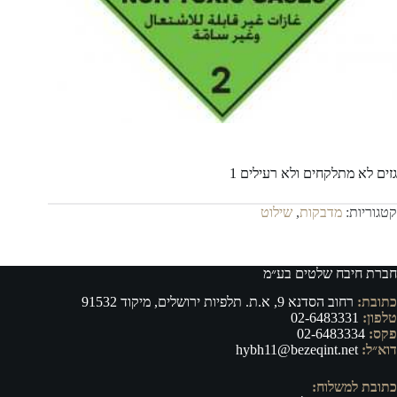
גזים לא מתלקחים ולא רעילים 1
קטגוריות:
מדבקות
,
שילוט
חברת חיבח שלטים בע״מ
כתובת:
רחוב הסדנא 9, א.ת. תלפיות ירושלים, מיקוד 91532
טלפון:
02-6483331
פקס:
02-6483334
דוא״ל:
hybh11@bezeqint.net
כתובת למשלוח: