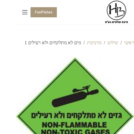
FunPlates
ראשי
/
שילוט
/
מדבקות
/
גזים לא מתלקחים ולא רעילים 1