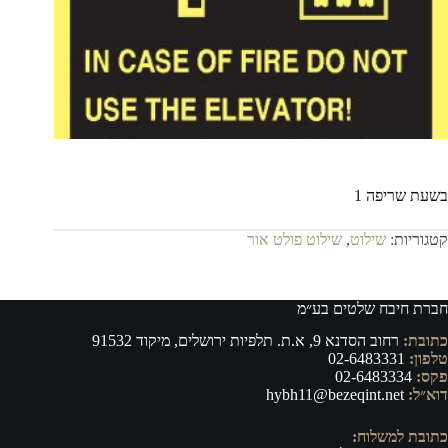
בשעת שריפה 1
קטגוריות:
שילוט
,
שילוט פולט אור
חברת חיבח שלטים בע״מ
כתובת:
רחוב הסדנא 9, א.ת. תלפיות ירושלים, מיקוד 91532
טלפון:
02-6483331
פקס:
02-6483334
דוא״ל:
hybh11@bezeqint.net
כתובת למשלוח: