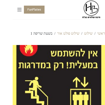
FunPlates
ראשי
/
שילוט
/
שילוט פולט אור
/
בשעת שריפה 1