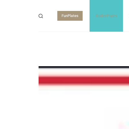
FunPlates
RollerPlates
Shopping
cart