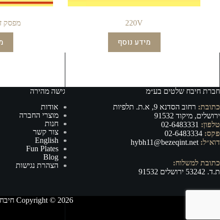
220V
מפסק ז
מידע נוסף
מ
חברת חיבח שלטים בע״מ
גישה מהירה
כתובת:
רחוב הסדנא 9, א.ת. תלפיות
אודות
מוצרי החברה
ירושלים, מיקוד 91532
חנות
טלפון:
02-6483331
צור קשר
פקס:
02-6483334
English
דוא״ל:
hybh11@bezeqint.net
Fun Plates
Blog
כתובת למשלוח:
הצהרת נגישות
ת.ד. 53242 ירושלים 91532
Copyright © 2026 חיבח שלטים בע״מ - ייצור, וייבוא של אביזרי רישוי ובטיחות לרכב ושילוט לכל מטרה