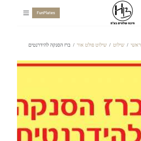
FunPlates
ראשי
/
שילוט
/
שילוט פולט אור
/
ברז הסנקה להידרנטים