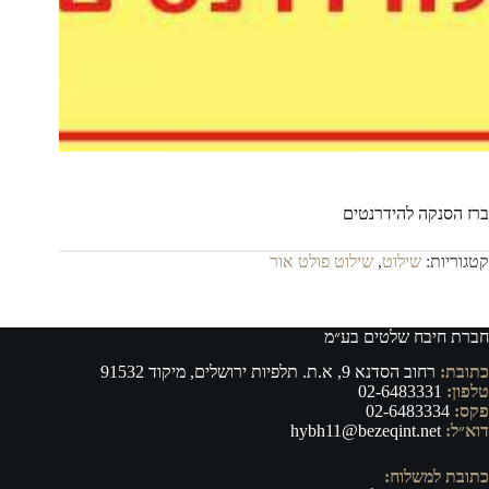
ברז הסנקה להידרנטים
קטגוריות:
שילוט
,
שילוט פולט אור
חברת חיבח שלטים בע״מ
כתובת:
רחוב הסדנא 9, א.ת. תלפיות ירושלים, מיקוד 91532
טלפון:
02-6483331
פקס:
02-6483334
דוא״ל:
hybh11@bezeqint.net
כתובת למשלוח: