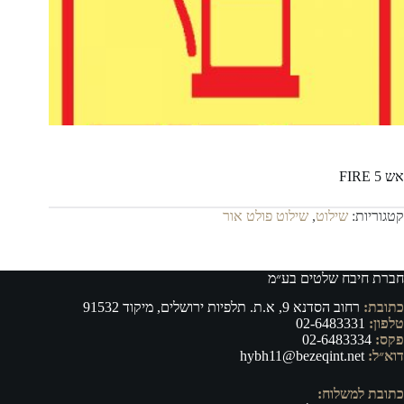
אש FIRE 5
קטגוריות:
שילוט
,
שילוט פולט אור
חברת חיבח שלטים בע״מ
כתובת:
רחוב הסדנא 9, א.ת. תלפיות ירושלים, מיקוד 91532
טלפון:
02-6483331
פקס:
02-6483334
דוא״ל:
hybh11@bezeqint.net
כתובת למשלוח: