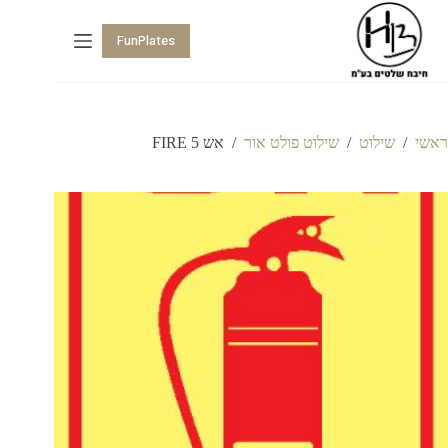
FunPlates
ראשי
/
שילוט
/
שילוט פולט אור
/
אש FIRE 5