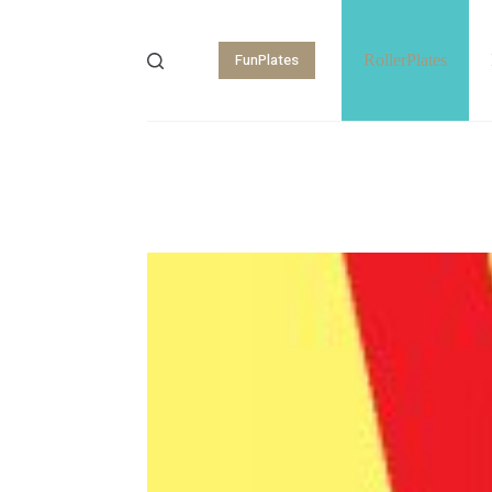
FunPlates
RollerPlates
Shopping
cart