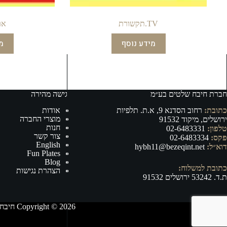
TV.תקשורת
אר
מידע נוסף
מ
חברת חיבח שלטים בע״מ
גישה מהירה
כתובת:
רחוב הסדנא 9, א.ת. תלפיות
אודות
מוצרי החברה
ירושלים, מיקוד 91532
חנות
טלפון:
02-6483331
צור קשר
פקס:
02-6483334
English
דוא״ל:
hybh11@bezeqint.net
Fun Plates
Blog
כתובת למשלוח:
הצהרת נגישות
ת.ד. 53242 ירושלים 91532
Copyright © 2026 חיבח שלטים בע״מ - ייצור, וייבוא של אביזרי רישוי ובטיחות לרכב ושילוט לכל מטרה