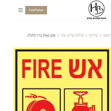
FunPlates
ראשי
/
שילוט
/
שילוט פולט אור
/
אש Fire ברז וגלגלון