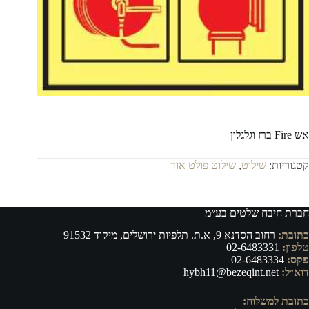
אש Fire ברז וגלגלון
קטגוריות:
שילוט
,
שילוט פולט אור
חברת חיבח שלטים בע״מ
כתובת:
רחוב הסדנא 9, א.ת. תלפיות ירושלים, מיקוד 91532
טלפון:
02-6483331
פקס:
02-6483334
דוא״ל:
hybh11@bezeqint.net
כתובת למשלוח: