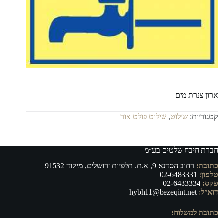
ארון צנרת מים
קטגוריות:
שילוט
,
שילוט פולט אור
חברת חיבח שלטים בע״מ
כתובת:
רחוב הסדנא 9, א.ת. תלפיות ירושלים, מיקוד 91532
טלפון:
02-6483331
פקס:
02-6483334
דוא״ל:
hybh11@bezeqint.net
כתובת למשלוח: