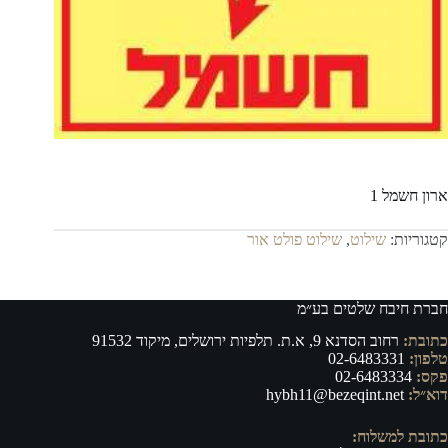
ארון חשמל 1
קטגוריות:
שילוט
,
שילוט פולט אור
חברת חיבח שלטים בע״מ
כתובת:
רחוב הסדנא 9, א.ת. תלפיות ירושלים, מיקוד 91532
טלפון:
02-6483331
פקס:
02-6483334
דוא״ל:
hybh11@bezeqint.net
כתובת למשלוח: