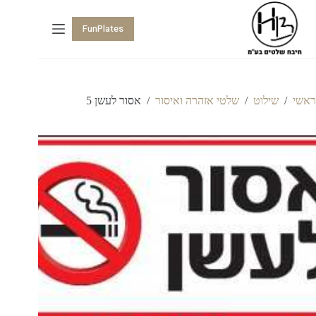
FunPlates
ראשי
/
שילוט
/
שלטי אזהרה ואיסור
/
אסור לעשן 5