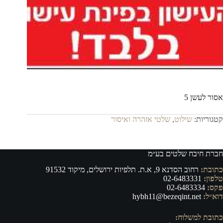
אסור לעשן 5
קטגוריות:
שילוט
,
שלטי אזהרה ואיסור
חברת חיבח שלטים בע״מ
כתובת:
רחוב הסדנא 9, א.ת. תלפיות ירושלים, מיקוד 91532
טלפון:
02-6483331
פקס:
02-6483334
דוא״ל:
hybh11@bezeqint.net
כתובת למשלוח: