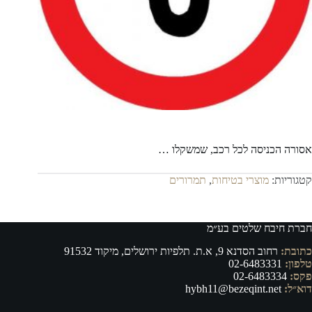
אסורה הכניסה לכל רכב, שמשקלו …
קטגוריות:
מוצרי בטיחות
,
תמרורים
חברת חיבח שלטים בע״מ
כתובת:
רחוב הסדנא 9, א.ת. תלפיות ירושלים, מיקוד 91532
טלפון:
02-6483331
פקס:
02-6483334
דוא״ל:
hybh11@bezeqint.net