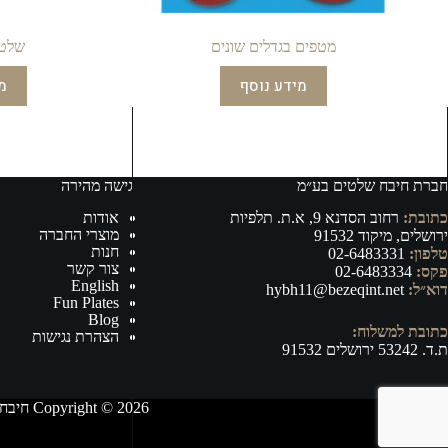
מטפים בגדלים שונים
שלט 
מידע נוסף
מ
חברת חיבח שלטים בע״מ
גישה מהירה
כתובת:
רחוב הסדנא 9, א.ת. תלפיות
אודות
מוצרי החברה
ירושלים, מיקוד 91532
חנות
טלפון:
02-6483331
צור קשר
פקס:
02-6483334
English
דוא״ל:
hybh11@bezeqint.net
Fun Plates
Blog
כתובת למשלוח:
הצהרת נגישות
ת.ד. 53242 ירושלים 91532
Copyright © 2026 חיבח שלטים בע״מ - ייצור, וייבוא של אביזרי רישוי ובטיחות לרכב ושילוט לכל מטרה