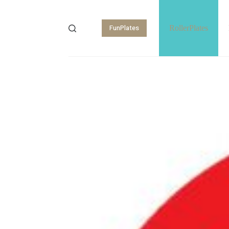
FunPlates
RollerPlates
Shopping
cart