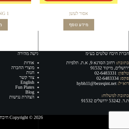
אסור לעשן
NG 1
מידע נוסף
מ
חברת חיבח שלטים בע״מ
גישה מהירה
כתובת:
רחוב הסדנא 9, א.ת. תלפיות
אודות
מוצרי החברה
ירושלים, מיקוד 91532
חנות
טלפון:
02-6483331
צור קשר
פקס:
02-6483334
English
דוא״ל:
hybh11@bezeqint.net
Fun Plates
Blog
כתובת למשלוח:
הצהרת נגישות
ת.ד. 53242 ירושלים 91532
Copyright © 2026 חיבח שלטים בע״מ - ייצור, וייבוא של אביזרי רישוי ובטיחות לרכב ושילוט לכל מטרה