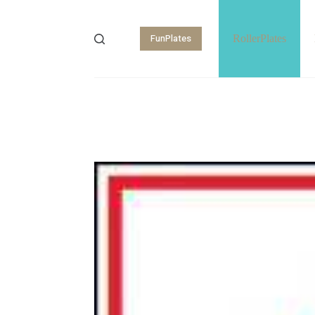
FunPlates
RollerPlates
Shopping
cart