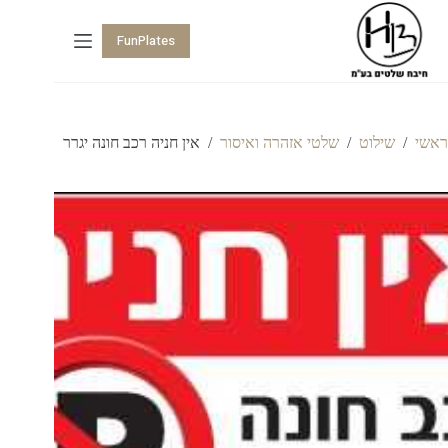
FunPlates
ראשי
/
שילוט
/
שלטי אזהרה ואיסור
/
אין חניה רכב חונה יגרר