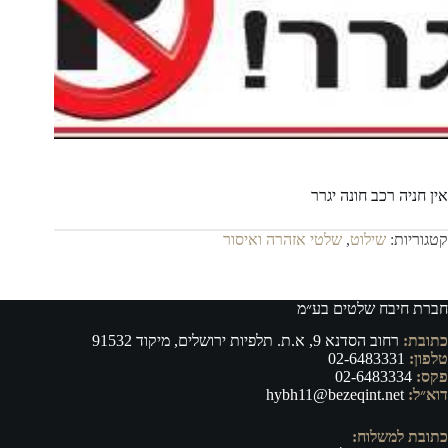
אין חניה רכב חונה יגרר
קטגוריות:
שילוט
,
שלטי אזהרה ואיסור
חברת חיבח שלטים בע״מ
כתובת:
רחוב הסדנא 9, א.ת. תלפיות ירושלים, מיקוד 91532
טלפון:
02-6483331
פקס:
02-6483334
דוא״ל:
hybh11@bezeqint.net
כתובת למשלוח: