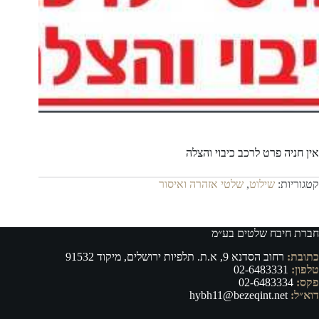
אין חניה פרט לרכב כיבוי והצלה
קטגוריות:
שילוט
,
שלטי אזהרה ואיסור
חברת חיבח שלטים בע״מ
כתובת:
רחוב הסדנא 9, א.ת. תלפיות ירושלים, מיקוד 91532
טלפון:
02-6483331
פקס:
02-6483334
דוא״ל:
hybh11@bezeqint.net